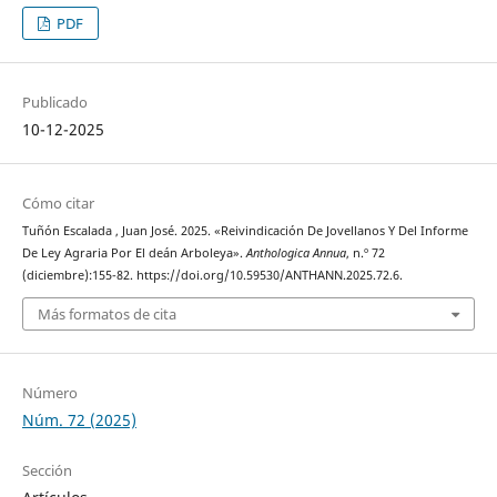
PDF
Publicado
10-12-2025
Cómo citar
Tuñón Escalada , Juan José. 2025. «Reivindicación De Jovellanos Y Del Informe
De Ley Agraria Por El deán Arboleya».
Anthologica Annua
, n.º 72
(diciembre):155-82. https://doi.org/10.59530/ANTHANN.2025.72.6.
Más formatos de cita
Número
Núm. 72 (2025)
Sección