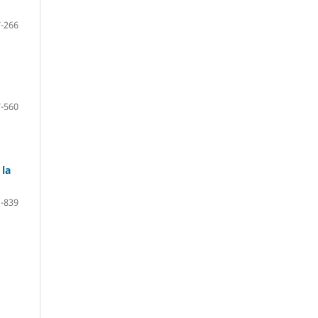
-266
-560
 la
-839