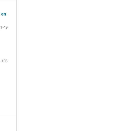
 en
11-49
-103